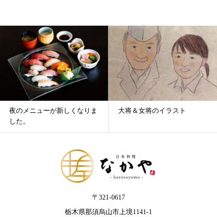
大将＆女将のイラスト
“日本料理なかや”お花...
〒321-0617
栃木県那須烏山市上境1141-1